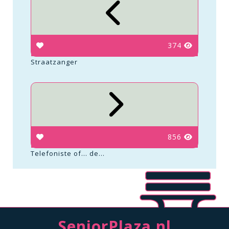
374
Straatzanger
856
Telefoniste of… de...
SeniorPlaza.nl