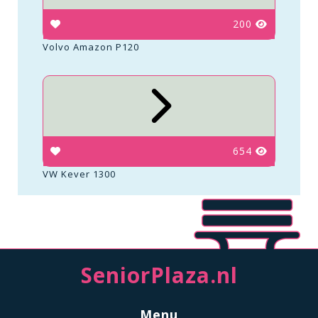
200
Volvo Amazon P120
654
VW Kever 1300
SeniorPlaza.nl
Menu