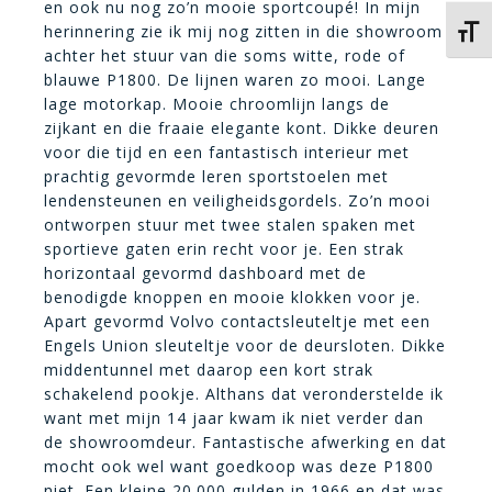
en ook nu nog zo’n mooie sportcoupé! In mijn
herinnering zie ik mij nog zitten in die showroom
Kies 
achter het stuur van die soms witte, rode of
blauwe P1800. De lijnen waren zo mooi. Lange
lage motorkap. Mooie chroomlijn langs de
zijkant en die fraaie elegante kont. Dikke deuren
voor die tijd en een fantastisch interieur met
prachtig gevormde leren sportstoelen met
lendensteunen en veiligheidsgordels. Zo’n mooi
ontworpen stuur met twee stalen spaken met
sportieve gaten erin recht voor je. Een strak
horizontaal gevormd dashboard met de
benodigde knoppen en mooie klokken voor je.
Apart gevormd Volvo contactsleuteltje met een
Engels Union sleuteltje voor de deursloten. Dikke
middentunnel met daarop een kort strak
schakelend pookje. Althans dat veronderstelde ik
want met mijn 14 jaar kwam ik niet verder dan
de showroomdeur. Fantastische afwerking en dat
mocht ook wel want goedkoop was deze P1800
niet. Een kleine 20.000 gulden in 1966 en dat was