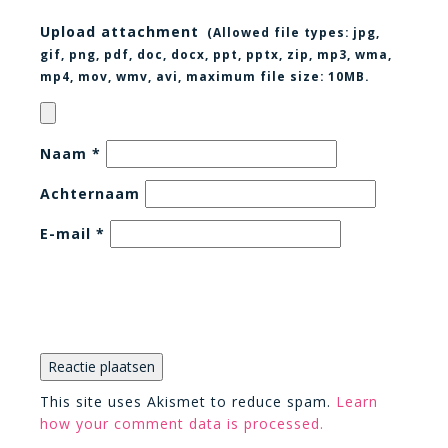
Upload attachment
(Allowed file types:
jpg,
gif, png, pdf, doc, docx, ppt, pptx, zip, mp3, wma,
mp4, mov, wmv, avi
, maximum file size:
10MB.
Naam
*
Achternaam
E-mail
*
This site uses Akismet to reduce spam.
Learn
how your comment data is processed.