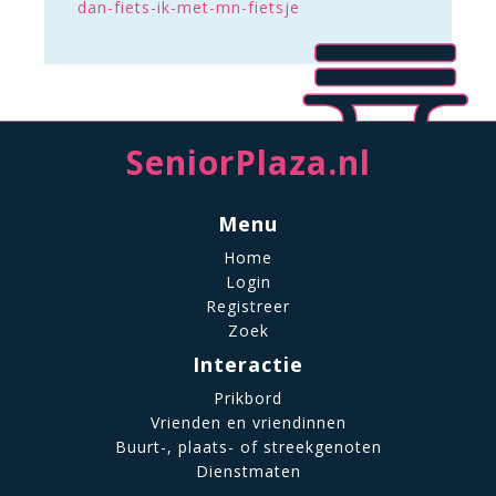
dan-fiets-ik-met-mn-fietsje
SeniorPlaza.nl
Menu
Home
Login
Registreer
Zoek
Interactie
Prikbord
Vrienden en vriendinnen
Buurt-, plaats- of streekgenoten
Dienstmaten