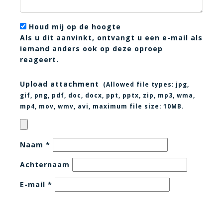
Houd mij op de hoogte
Als u dit aanvinkt, ontvangt u een e-mail als
iemand anders ook op deze oproep
reageert.
Upload attachment
(Allowed file types:
jpg,
gif, png, pdf, doc, docx, ppt, pptx, zip, mp3, wma,
mp4, mov, wmv, avi
, maximum file size:
10MB.
Naam
*
Achternaam
E-mail
*