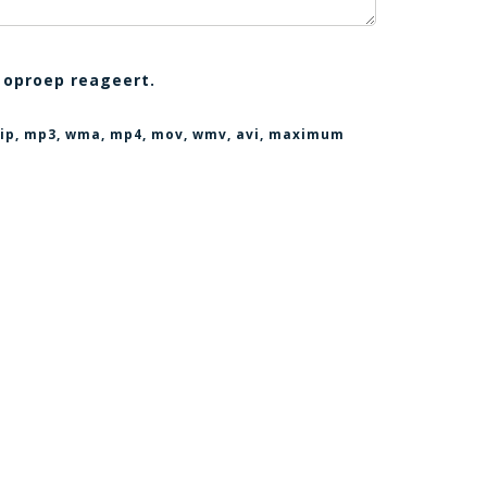
 oproep reageert.
, zip, mp3, wma, mp4, mov, wmv, avi
, maximum