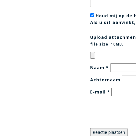
Houd mij op de 
Als u dit aanvink
Upload attachmen
file size:
10MB.
Naam
*
Achternaam
E-mail
*