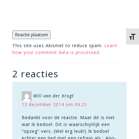
Kies 
This site uses Akismet to reduce spam.
Learn
how your comment data is processed.
2 reacties
Will van der Krogt
13 december 2014 om 09.21
Bedankt voor de reactie. Maar dit is niet
wat ik bedoel. Dit is waarschijnlijk een
“opzeg”-vers. (Wel erg leuk!) Ik bedoel
echter een lied met een refrein als : Apo-