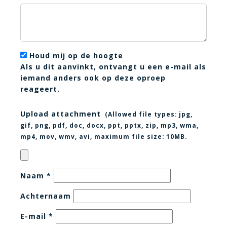
Houd mij op de hoogte
Als u dit aanvinkt, ontvangt u een e-mail als
iemand anders ook op deze oproep
reageert.
Upload attachment
(Allowed file types:
jpg,
gif, png, pdf, doc, docx, ppt, pptx, zip, mp3, wma,
mp4, mov, wmv, avi
, maximum file size:
10MB.
Naam
*
Achternaam
E-mail
*