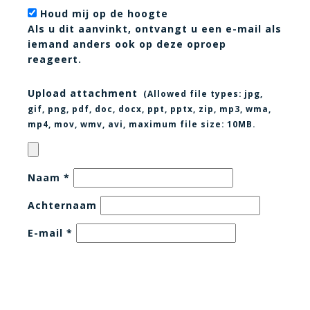
Houd mij op de hoogte
Als u dit aanvinkt, ontvangt u een e-mail als
iemand anders ook op deze oproep
reageert.
Upload attachment
(Allowed file types:
jpg,
gif, png, pdf, doc, docx, ppt, pptx, zip, mp3, wma,
mp4, mov, wmv, avi
, maximum file size:
10MB.
Naam
*
Achternaam
E-mail
*