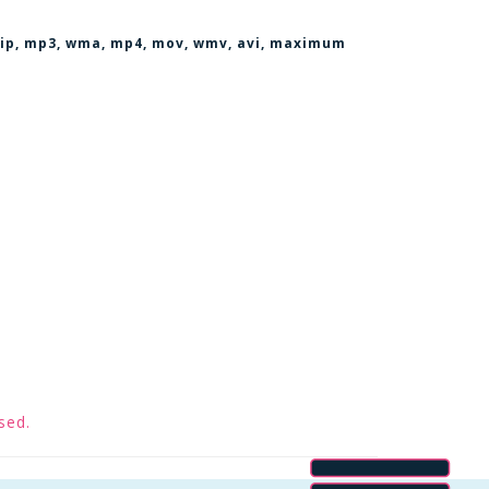
, zip, mp3, wma, mp4, mov, wmv, avi
, maximum
sed.