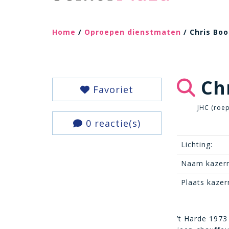
Home
/
Oproepen dienstmaten
/ Chris Bo
Chr
Favoriet
JHC (roe
0 reactie(s)
Lichting:
Naam kazern
Plaats kazer
’t Harde 1973