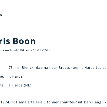
on
is Boon
pnaam Huub) Ritzen - 15-12-2024
73 1 in Blerick, daarna naar Breda, toen 't Harde tot ap
e:
't Harde
ne:
T Harde (NL)
 1974. 101 ama artelerie 3 tonner chauffeur uit Den Haag. Ik