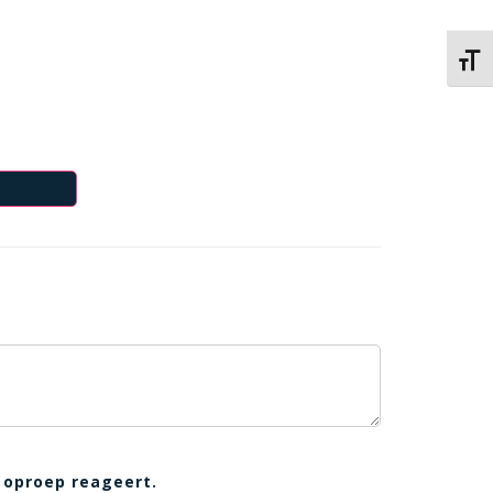
Kies 
 oproep reageert.