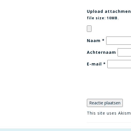
Upload attachmen
file size:
10MB.
Naam
*
Achternaam
E-mail
*
This site uses Akis