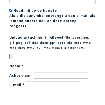
Houd mij op de hoogte
Als u dit aanvinkt, ontvangt u een e-mail als
iemand anders ook op deze oproep
reageert.
Upload attachment
(Allowed file types:
jpg,
gif, png, pdf, doc, docx, ppt, pptx, zip, mp3, wma,
mp4, mov, wmv, avi
, maximum file size:
10MB.
Naam
*
Achternaam
E-mail
*