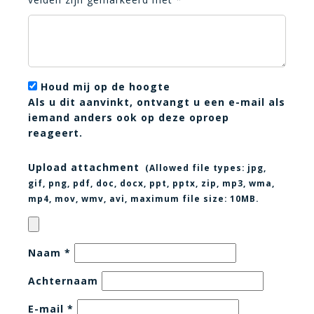
Houd mij op de hoogte
Als u dit aanvinkt, ontvangt u een e-mail als
iemand anders ook op deze oproep
reageert.
Upload attachment
(Allowed file types:
jpg,
gif, png, pdf, doc, docx, ppt, pptx, zip, mp3, wma,
mp4, mov, wmv, avi
, maximum file size:
10MB.
Naam
*
Achternaam
E-mail
*