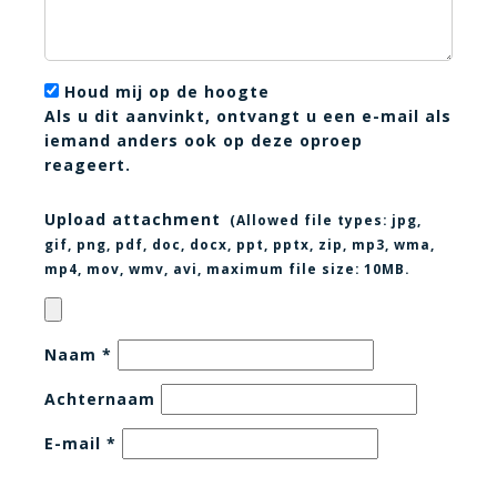
Houd mij op de hoogte
Als u dit aanvinkt, ontvangt u een e-mail als
iemand anders ook op deze oproep
reageert.
Upload attachment
(Allowed file types:
jpg,
gif, png, pdf, doc, docx, ppt, pptx, zip, mp3, wma,
mp4, mov, wmv, avi
, maximum file size:
10MB.
Naam
*
Achternaam
E-mail
*