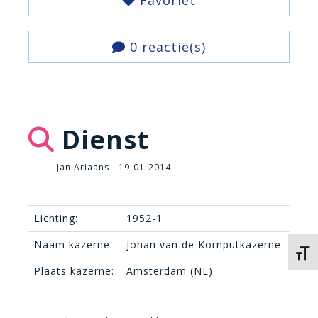
Favoriet
0 reactie(s)
Dienst
Jan Ariaans - 19-01-2014
Lichting:
1952-1
Naam kazerne:
Johan van de Kornputkazerne
Kies 
Plaats kazerne:
Amsterdam (NL)