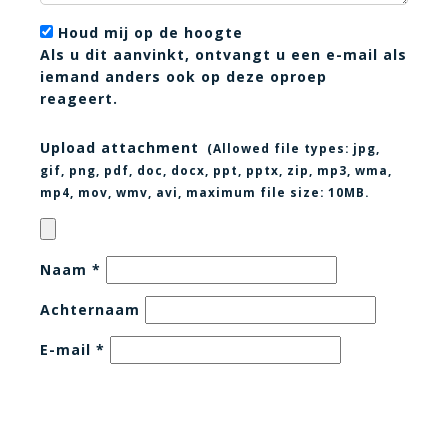
Houd mij op de hoogte
Als u dit aanvinkt, ontvangt u een e-mail als
iemand anders ook op deze oproep
reageert.
Upload attachment
(Allowed file types:
jpg,
gif, png, pdf, doc, docx, ppt, pptx, zip, mp3, wma,
mp4, mov, wmv, avi
, maximum file size:
10MB.
Naam
*
Achternaam
E-mail
*