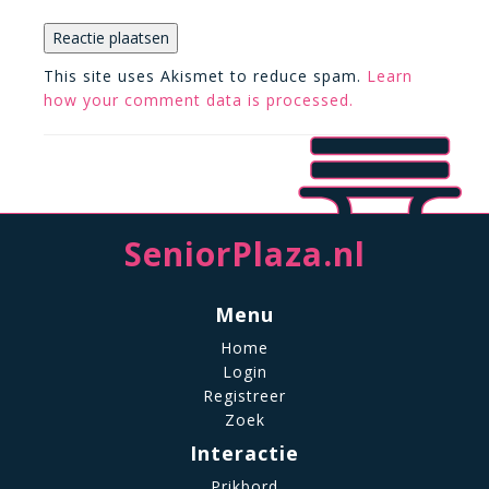
This site uses Akismet to reduce spam.
Learn
how your comment data is processed.
SeniorPlaza.nl
Menu
Home
Login
Registreer
Zoek
Interactie
Prikbord