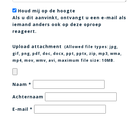
Houd mij op de hoogte
Als u dit aanvinkt, ontvangt u een e-mail als
iemand anders ook op deze oproep
reageert.
Upload attachment
(Allowed file types:
jpg,
gif, png, pdf, doc, docx, ppt, pptx, zip, mp3, wma,
mp4, mov, wmv, avi
, maximum file size:
10MB.
Naam
*
Achternaam
E-mail
*