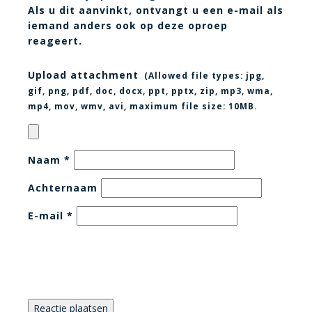
Als u dit aanvinkt, ontvangt u een e-mail als
iemand anders ook op deze oproep
reageert.
Upload attachment
(Allowed file types:
jpg,
gif, png, pdf, doc, docx, ppt, pptx, zip, mp3, wma,
mp4, mov, wmv, avi
, maximum file size:
10MB.
Naam
*
Achternaam
E-mail
*