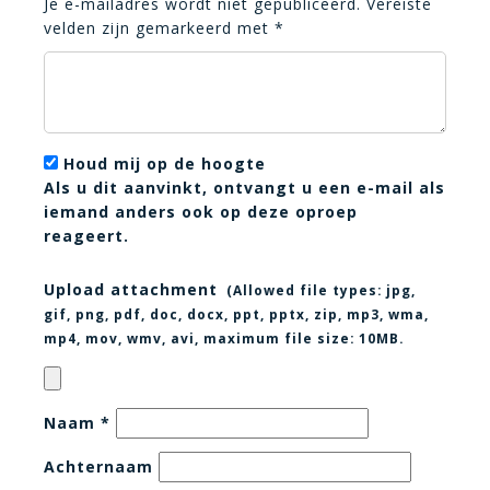
Je e-mailadres wordt niet gepubliceerd.
Vereiste
velden zijn gemarkeerd met
*
Houd mij op de hoogte
Als u dit aanvinkt, ontvangt u een e-mail als
iemand anders ook op deze oproep
reageert.
Upload attachment
(Allowed file types:
jpg,
gif, png, pdf, doc, docx, ppt, pptx, zip, mp3, wma,
mp4, mov, wmv, avi
, maximum file size:
10MB.
Naam
*
Achternaam