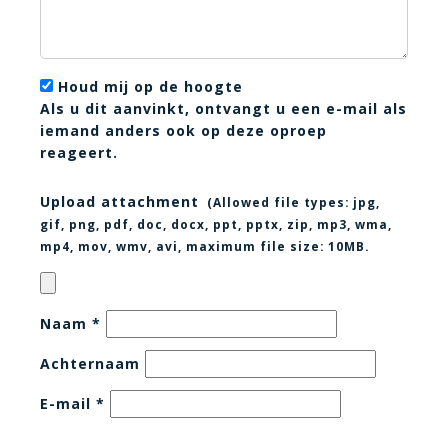
Houd mij op de hoogte
Als u dit aanvinkt, ontvangt u een e-mail als
iemand anders ook op deze oproep
reageert.
Upload attachment
(Allowed file types:
jpg,
gif, png, pdf, doc, docx, ppt, pptx, zip, mp3, wma,
mp4, mov, wmv, avi
, maximum file size:
10MB.
Naam
*
Achternaam
E-mail
*