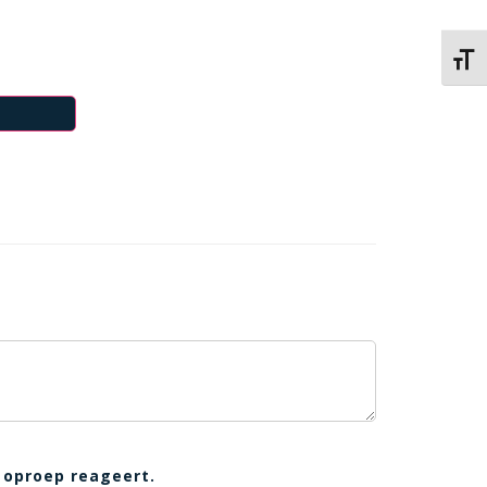
Kies 
 oproep reageert.