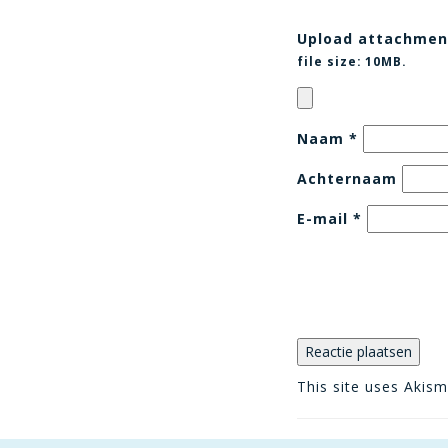
Upload attachmen
file size:
10MB.
Naam
*
Achternaam
E-mail
*
This site uses Akis