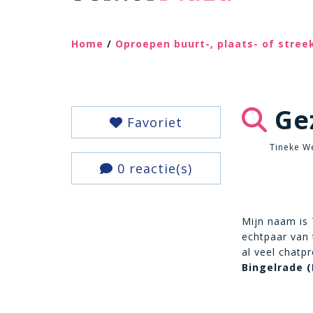
Home
/
Oproepen buurt-, plaats- of stre
Gez
Favoriet
Tineke We
0 reactie(s)
Mijn naam is 
echtpaar van 
al veel chatp
Bingelrade (