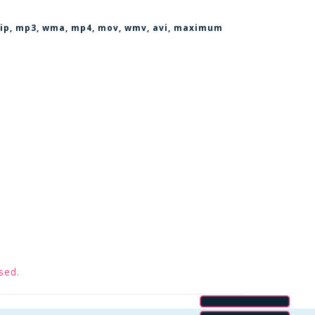
, zip, mp3, wma, mp4, mov, wmv, avi
, maximum
sed.