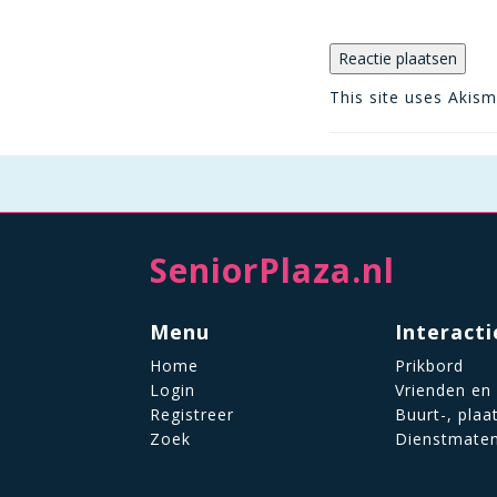
This site uses Akis
SeniorPlaza.nl
Menu
Interacti
Home
Prikbord
Login
Vrienden en
Registreer
Buurt-, plaa
Zoek
Dienstmate