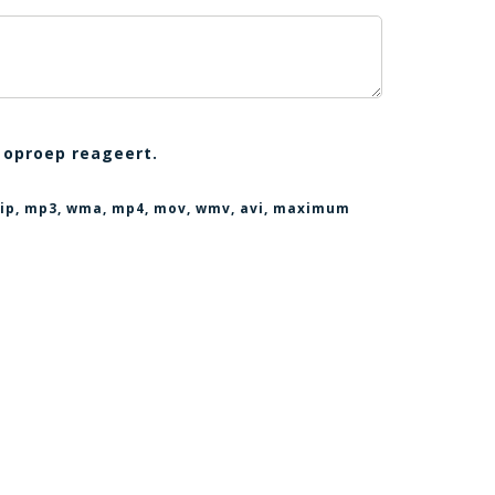
 oproep reageert.
, zip, mp3, wma, mp4, mov, wmv, avi
, maximum