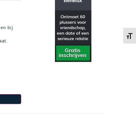
en bij
Kies 
aat.