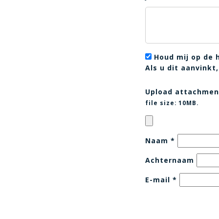
Houd mij op de 
Als u dit aanvink
Upload attachmen
file size:
10MB.
Naam
*
Achternaam
E-mail
*