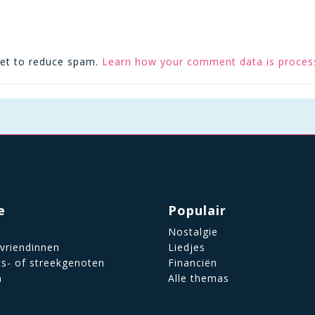
met to reduce spam.
Learn how your comment data is proces
e
Populair
Nostalgie
 vriendinnen
Liedjes
ts- of streekgenoten
Financiën
n
Alle themas