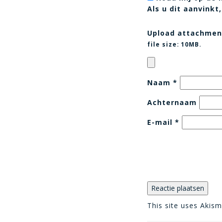
Als u dit aanvink
Upload attachmen
file size:
10MB.
Naam
*
Achternaam
E-mail
*
This site uses Akis