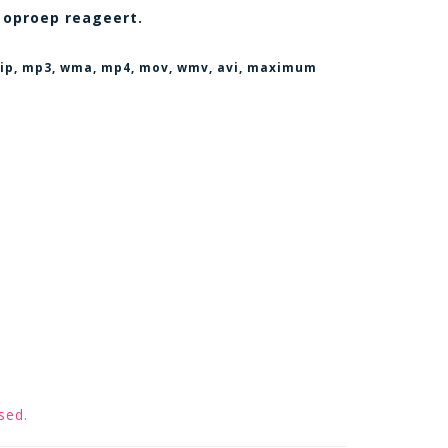
 oproep reageert.
, zip, mp3, wma, mp4, mov, wmv, avi
, maximum
sed.