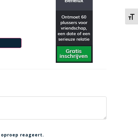
Kies 
 oproep reageert.