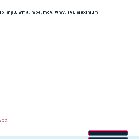
, zip, mp3, wma, mp4, mov, wmv, avi
, maximum
sed.