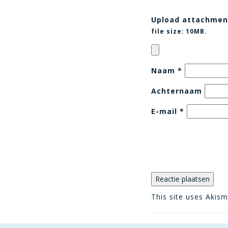
Upload attachmen
file size:
10MB.
Naam
*
Achternaam
E-mail
*
This site uses Akis