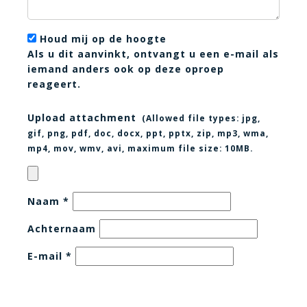
Houd mij op de hoogte
Als u dit aanvinkt, ontvangt u een e-mail als
iemand anders ook op deze oproep
reageert.
Upload attachment
(Allowed file types:
jpg,
gif, png, pdf, doc, docx, ppt, pptx, zip, mp3, wma,
mp4, mov, wmv, avi
, maximum file size:
10MB.
Naam
*
Achternaam
E-mail
*