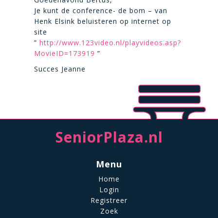
Je kunt de conference- de bom – van
Henk Elsink beluisteren op internet op
site
”
http://www.123video.nl/playvideos.asp?
MovieID=173919
”
Succes Jeanne
SeniorPlaza.nl
Menu
Home
Login
Registreer
Zoek