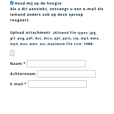
Houd mij op de hoogte
Als u dit aanvinkt, ontvangt u een e-mail als
iemand anders ook op deze oproep
reageert.
Upload attachment
(Allowed file types:
jpg,
gif, png, pdf, doc, docx, ppt, pptx, zip, mp3, wma,
mp4, mov, wmv, avi
, maximum file size:
10MB.
Naam
*
Achternaam
E-mail
*