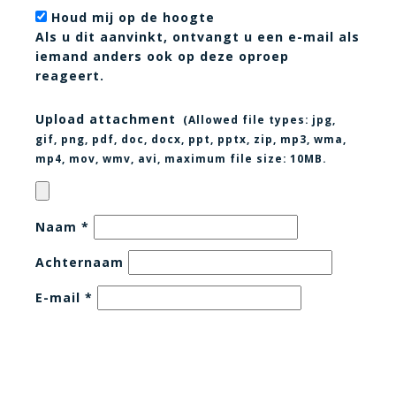
Houd mij op de hoogte
Als u dit aanvinkt, ontvangt u een e-mail als
iemand anders ook op deze oproep
reageert.
Upload attachment
(Allowed file types:
jpg,
gif, png, pdf, doc, docx, ppt, pptx, zip, mp3, wma,
mp4, mov, wmv, avi
, maximum file size:
10MB.
Naam
*
Achternaam
E-mail
*