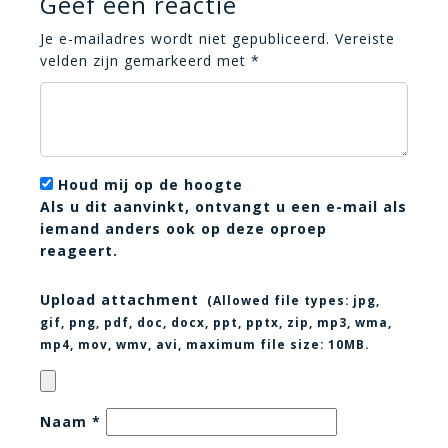
Geef een reactie
Je e-mailadres wordt niet gepubliceerd.
Vereiste
velden zijn gemarkeerd met
*
Houd mij op de hoogte
Als u dit aanvinkt, ontvangt u een e-mail als
iemand anders ook op deze oproep
reageert.
Upload attachment
(Allowed file types:
jpg,
gif, png, pdf, doc, docx, ppt, pptx, zip, mp3, wma,
mp4, mov, wmv, avi
, maximum file size:
10MB.
Naam
*