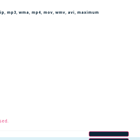
, zip, mp3, wma, mp4, mov, wmv, avi
, maximum
sed.