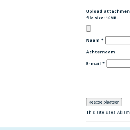
Upload attachmen
file size:
10MB.
Naam
*
Achternaam
E-mail
*
This site uses Akis