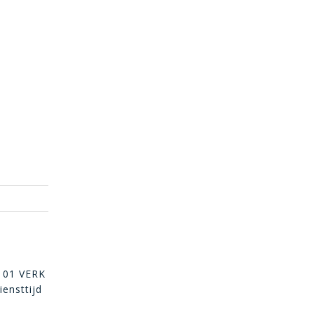
 101 VERK
ensttijd