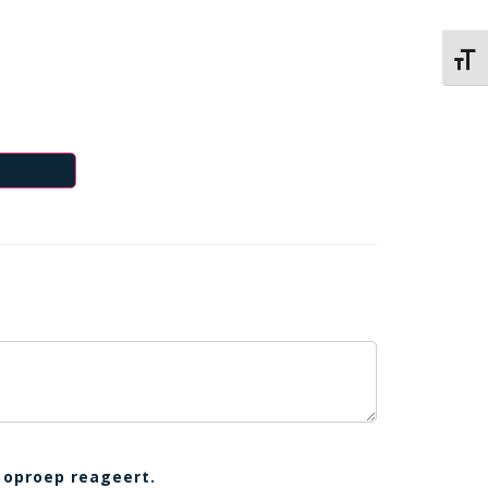
Kies 
 oproep reageert.