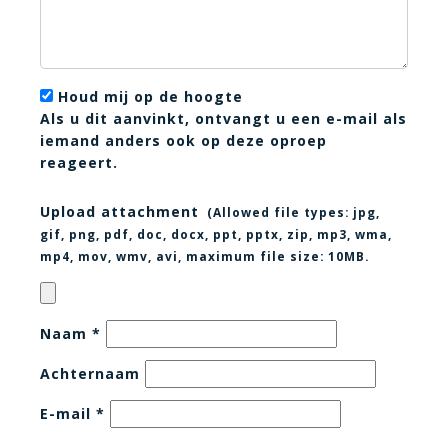
Houd mij op de hoogte
Als u dit aanvinkt, ontvangt u een e-mail als
iemand anders ook op deze oproep
reageert.
Upload attachment
(Allowed file types:
jpg,
gif, png, pdf, doc, docx, ppt, pptx, zip, mp3, wma,
mp4, mov, wmv, avi
, maximum file size:
10MB.
Naam
*
Achternaam
E-mail
*