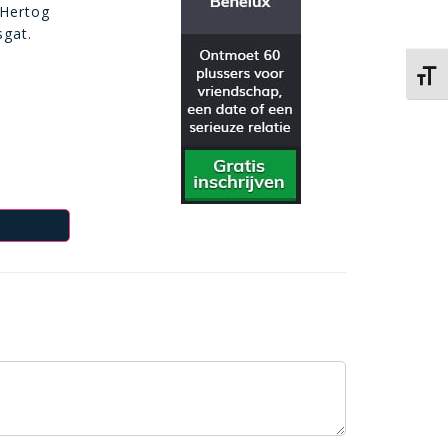
 Hertog
sgat.
Kies 