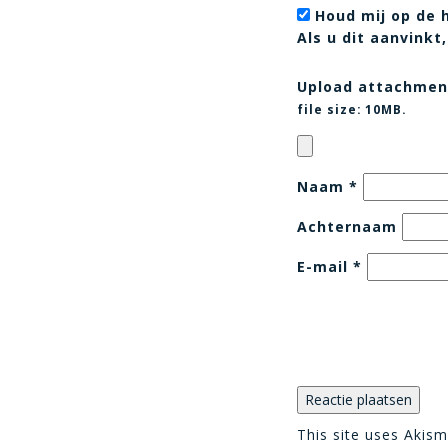
Houd mij op de 
Als u dit aanvink
Upload attachmen
file size:
10MB.
Naam
*
Achternaam
E-mail
*
This site uses Akis