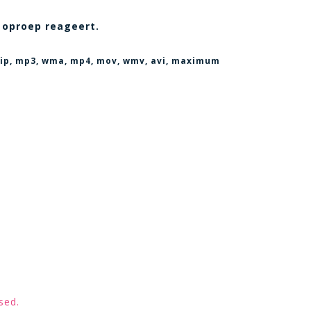
 oproep reageert.
, zip, mp3, wma, mp4, mov, wmv, avi
, maximum
sed.