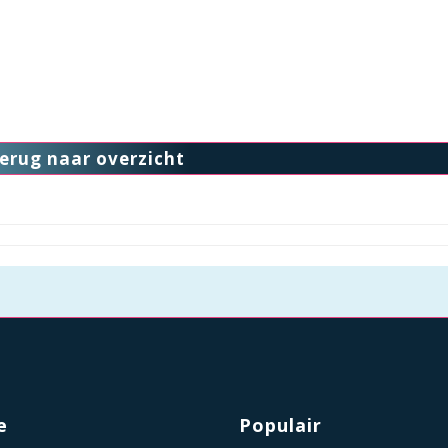
erug naar overzicht
e
Populair