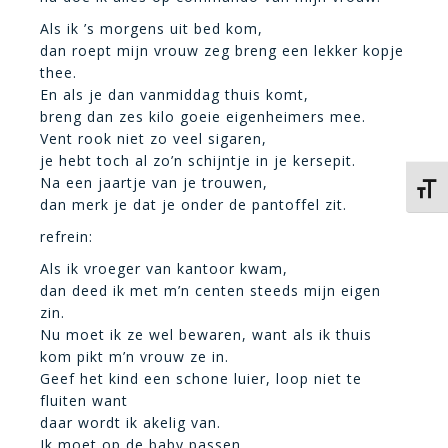
Als ik ’s morgens uit bed kom,
dan roept mijn vrouw zeg breng een lekker kopje
thee.
En als je dan vanmiddag thuis komt,
breng dan zes kilo goeie eigenheimers mee.
Vent rook niet zo veel sigaren,
je hebt toch al zo’n schijntje in je kersepit.
Na een jaartje van je trouwen,
Kies 
dan merk je dat je onder de pantoffel zit.
refrein:
Als ik vroeger van kantoor kwam,
dan deed ik met m’n centen steeds mijn eigen
zin.
Nu moet ik ze wel bewaren, want als ik thuis
kom pikt m’n vrouw ze in.
Geef het kind een schone luier, loop niet te
fluiten want
daar wordt ik akelig van.
Ik moet op de baby passen,