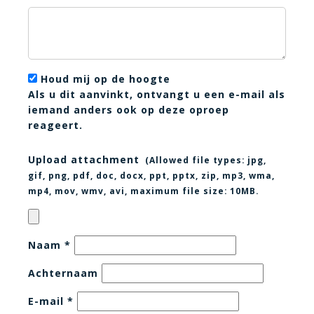
Houd mij op de hoogte
Als u dit aanvinkt, ontvangt u een e-mail als
iemand anders ook op deze oproep
reageert.
Upload attachment
(Allowed file types:
jpg,
gif, png, pdf, doc, docx, ppt, pptx, zip, mp3, wma,
mp4, mov, wmv, avi
, maximum file size:
10MB.
Naam
*
Achternaam
E-mail
*