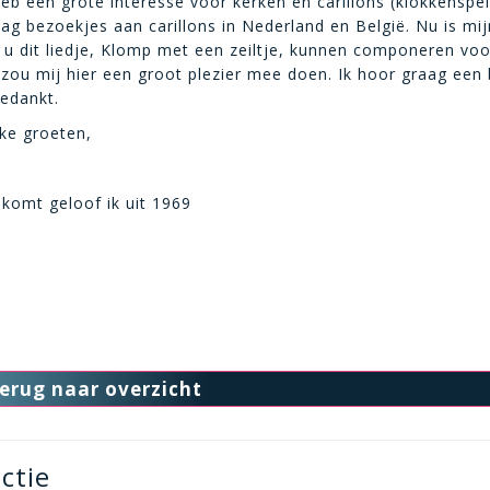
heb een grote interesse voor kerken en carillons (klokkenspell
ag bezoekjes aan carillons in Nederland en België. Nu is mij
u u dit liedje, Klomp met een zeiltje, kunnen componeren voo
U zou mij hier een groot plezier mee doen. Ik hoor graag een 
bedankt.
jke groeten,
 komt geloof ik uit 1969
erug naar overzicht
ctie