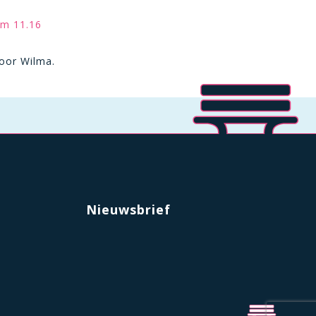
om 11.16
door Wilma.
Nieuwsbrief