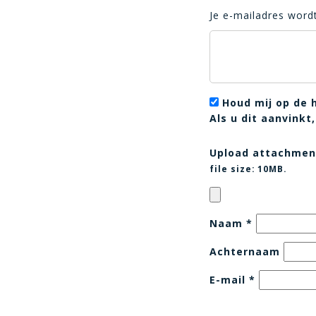
Je e-mailadres wordt
Houd mij op de 
Als u dit aanvink
Upload attachmen
file size:
10MB.
Naam
*
Achternaam
E-mail
*