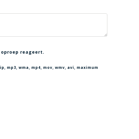
 oproep reageert.
, zip, mp3, wma, mp4, mov, wmv, avi
, maximum