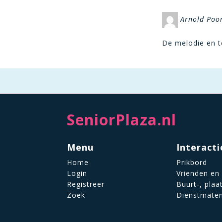
Arnold Poo
De melodie en t
SeniorPlaza.nl
Menu
Interacti
Home
Prikbord
Login
Vrienden en
Registreer
Buurt-, plaa
Zoek
Dienstmate