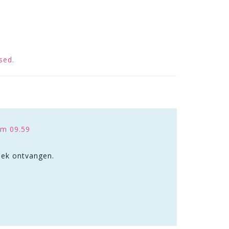
sed.
om 09.59
iek ontvangen.