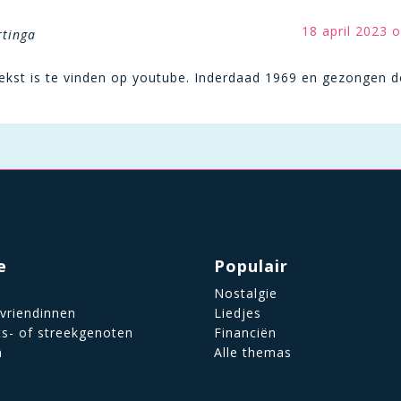
18 april 2023 
rtinga
ekst is te vinden op youtube. Inderdaad 1969 en gezongen 
e
Populair
Nostalgie
 vriendinnen
Liedjes
ts- of streekgenoten
Financiën
n
Alle themas