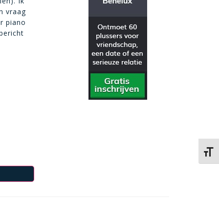
en). Ik
n vraag
r piano
bericht
Kies 