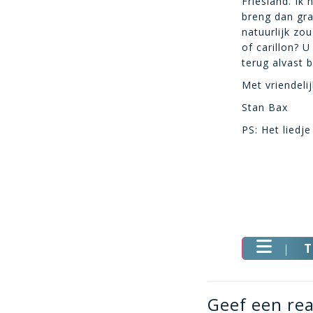
Friesland. Ik 
breng dan gra
natuurlijk zo
of carillon? 
terug alvast 
Met vriendeli
Stan Bax
PS: Het liedje
T
Geef een rea