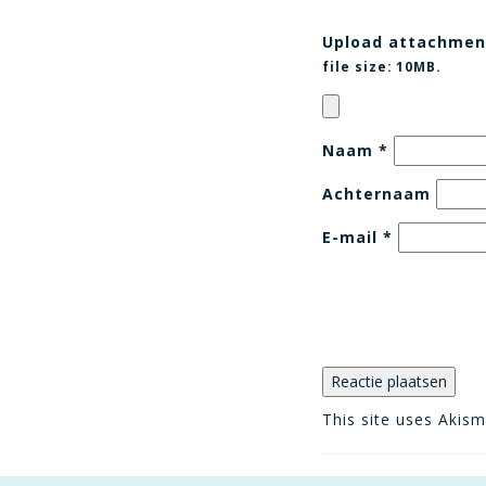
Upload attachmen
file size:
10MB.
Naam
*
Achternaam
E-mail
*
This site uses Akis