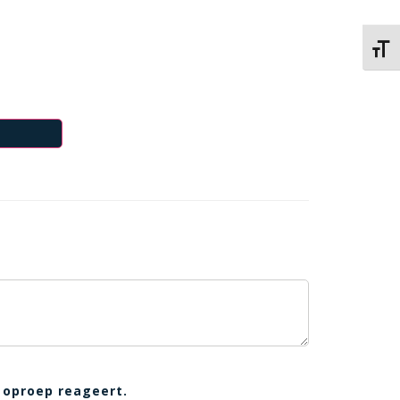
Kies 
 oproep reageert.