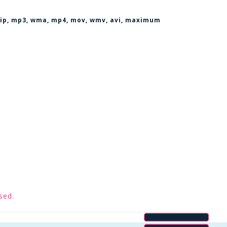
, zip, mp3, wma, mp4, mov, wmv, avi
, maximum
sed.