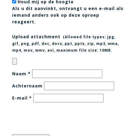
Houd mij op de hoogte
Als u dit aanvinkt, ontvangt u een e-mail als
iemand anders ook op deze oproep
reageert.
Upload attachment
(Allowed file types:
jpg,
gif, png, pdf, doc, docx, ppt, pptx, zip, mp3, wma,
mp4, mov, wmv, avi
, maximum file size:
10MB.
Naam
*
Achternaam
E-mail
*