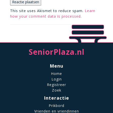
This site uses Akismet to reduce spam.
Learn
how your comment data is processed.
SeniorPlaza.nl
Menu
Home
Login
Registreer
Zoek
Interactie
Prikbord
Vrienden en vriendinnen