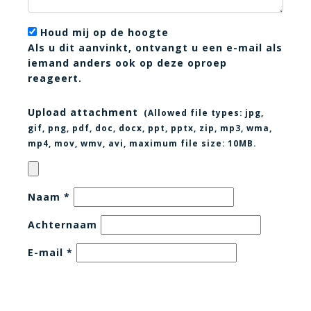
Houd mij op de hoogte
Als u dit aanvinkt, ontvangt u een e-mail als
iemand anders ook op deze oproep
reageert.
Upload attachment
(Allowed file types:
jpg,
gif, png, pdf, doc, docx, ppt, pptx, zip, mp3, wma,
mp4, mov, wmv, avi
, maximum file size:
10MB.
Naam
*
Achternaam
E-mail
*