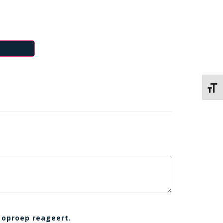
Kies 
 oproep reageert.