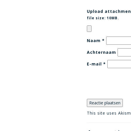
Upload attachmen
file size:
10MB.
Naam
*
Achternaam
E-mail
*
This site uses Akis