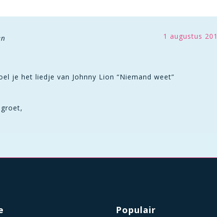
1 augustus 20
en
oel je het liedje van Johnny Lion “Niemand weet”
 groet,
e
Populair