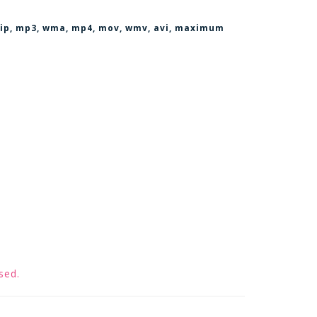
, zip, mp3, wma, mp4, mov, wmv, avi
, maximum
sed.