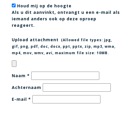
Houd mij op de hoogte
Als u dit aanvinkt, ontvangt u een e-mail als
iemand anders ook op deze oproep
reageert.
Upload attachment
(Allowed file types:
jpg,
gif, png, pdf, doc, docx, ppt, pptx, zip, mp3, wma,
mp4, mov, wmv, avi
, maximum file size:
10MB.
Naam
*
Achternaam
E-mail
*