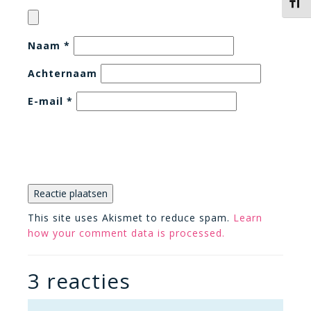
Kies 
Naam
*
Achternaam
E-mail
*
This site uses Akismet to reduce spam.
Learn
how your comment data is processed.
3 reacties