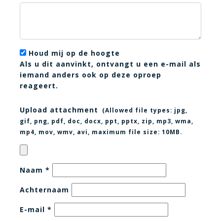
Houd mij op de hoogte
Als u dit aanvinkt, ontvangt u een e-mail als
iemand anders ook op deze oproep
reageert.
Upload attachment
(Allowed file types:
jpg,
gif, png, pdf, doc, docx, ppt, pptx, zip, mp3, wma,
mp4, mov, wmv, avi
, maximum file size:
10MB.
Naam
*
Achternaam
E-mail
*