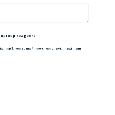
 oproep reageert.
, zip, mp3, wma, mp4, mov, wmv, avi
, maximum