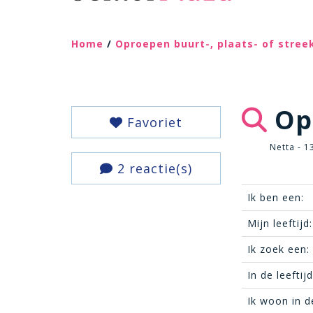
Home
/
Oproepen buurt-, plaats- of stre
Opz
Favoriet
Netta - 1
2 reactie(s)
Ik ben een:
Mijn leeftijd:
Ik zoek een:
In de leeftij
Ik woon in d