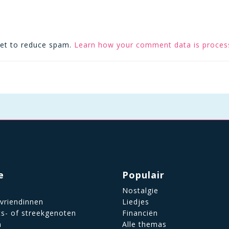
met to reduce spam.
Learn how your comment data is proces
e
Populair
Nostalgie
 vriendinnen
Liedjes
ts- of streekgenoten
Financiën
n
Alle themas