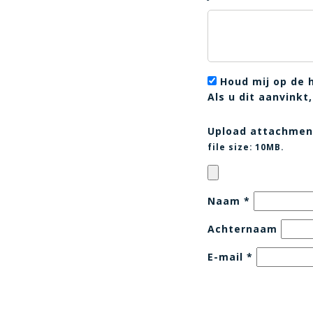
Houd mij op de 
Als u dit aanvink
Upload attachmen
file size:
10MB.
Naam
*
Achternaam
E-mail
*