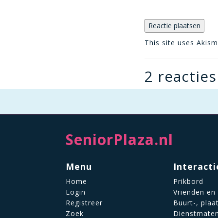
This site uses Akis
2 reacties
SeniorPlaza.nl
Menu
Interacti
Home
Prikbord
Login
Vrienden en
Registreer
Buurt-, plaa
Zoek
Dienstmate