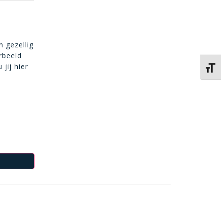
 gezellig
rbeeld
jij hier
Kies 