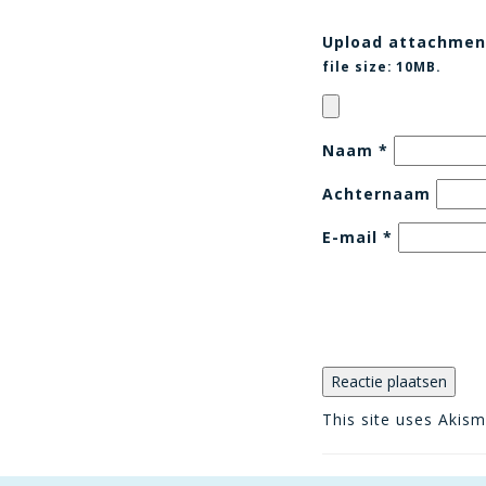
Upload attachmen
file size:
10MB.
Naam
*
Achternaam
E-mail
*
This site uses Akis