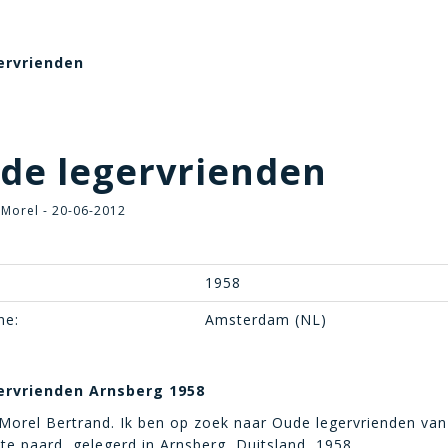
ervrienden
de legervrienden
 Morel - 20-06-2012
1958
ne:
Amsterdam (NL)
ervrienden Arnsberg 1958
Morel Bertrand. Ik ben op zoek naar Oude legervrienden van
 te paard, gelegerd in Arnsberg, Duitsland, 1958.