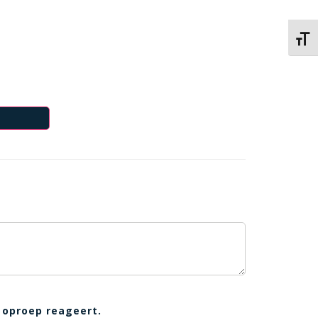
Kies 
 oproep reageert.