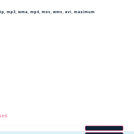
, zip, mp3, wma, mp4, mov, wmv, avi
, maximum
sed.