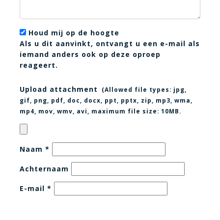
Houd mij op de hoogte
Als u dit aanvinkt, ontvangt u een e-mail als
iemand anders ook op deze oproep
reageert.
Upload attachment
(Allowed file types:
jpg,
gif, png, pdf, doc, docx, ppt, pptx, zip, mp3, wma,
mp4, mov, wmv, avi
, maximum file size:
10MB.
Naam
*
Achternaam
E-mail
*