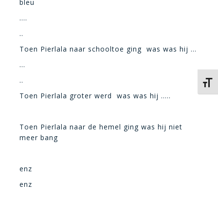
bleu
….
..
Toen Pierlala naar schooltoe ging was was hij …
…
..
Kies 
Toen Pierlala groter werd was was hij …..
Toen Pierlala naar de hemel ging was hij niet
meer bang
enz
enz