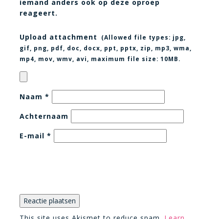
iemand anders ook op deze oproep
reageert.
Upload attachment
(Allowed file types:
jpg,
gif, png, pdf, doc, docx, ppt, pptx, zip, mp3, wma,
mp4, mov, wmv, avi
, maximum file size:
10MB.
Naam
*
Achternaam
E-mail
*
This site uses Akismet to reduce spam.
Learn