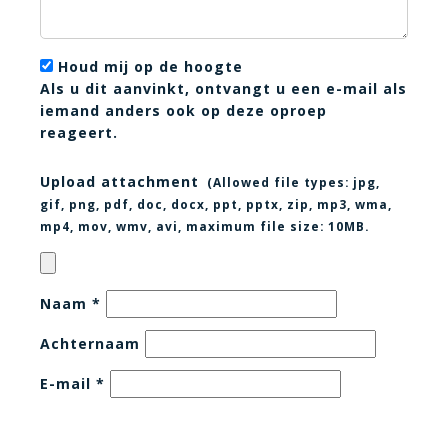
Houd mij op de hoogte
Als u dit aanvinkt, ontvangt u een e-mail als
iemand anders ook op deze oproep
reageert.
Upload attachment
(Allowed file types:
jpg,
gif, png, pdf, doc, docx, ppt, pptx, zip, mp3, wma,
mp4, mov, wmv, avi
, maximum file size:
10MB.
Naam
*
Achternaam
E-mail
*