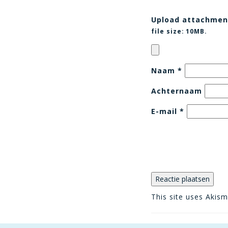
Upload attachmen
file size:
10MB.
Naam
*
Achternaam
E-mail
*
This site uses Akis