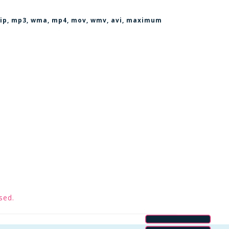
, zip, mp3, wma, mp4, mov, wmv, avi
, maximum
sed.