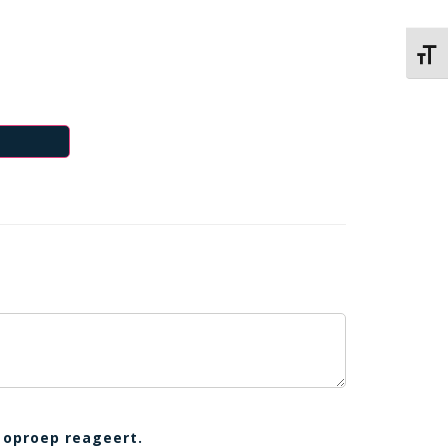
Kies 
 oproep reageert.