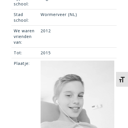
school:
Stad
Wormerveer (NL)
school:
We waren
2012
vrienden
van:
Tot:
2015
Plaatje:
Kies 