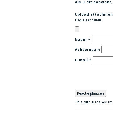
Als u dit aanvink
Upload attachmen
file size:
10MB.
Naam
*
Achternaam
E-mail
*
This site uses Akis