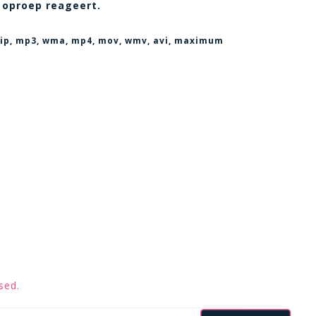
 oproep reageert.
, zip, mp3, wma, mp4, mov, wmv, avi
, maximum
sed.