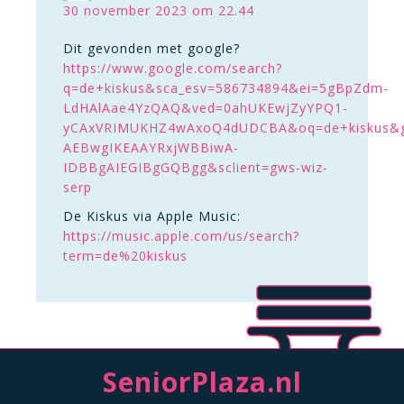
30 november 2023 om 22.44
Dit gevonden met google?
https://www.google.com/search?
q=de+kiskus&sca_esv=586734894&ei=5gBpZdm-
LdHAlAae4YzQAQ&ved=0ahUKEwjZyYPQ1-
yCAxVRIMUKHZ4wAxoQ4dUDCBA&oq=de+kiskus&gs_
AEBwgIKEAAYRxjWBBiwA-
IDBBgAIEGIBgGQBgg&sclient=gws-wiz-
serp
De Kiskus via Apple Music:
https://music.apple.com/us/search?
term=de%20kiskus
SeniorPlaza.nl