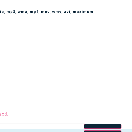
, zip, mp3, wma, mp4, mov, wmv, avi
, maximum
sed.