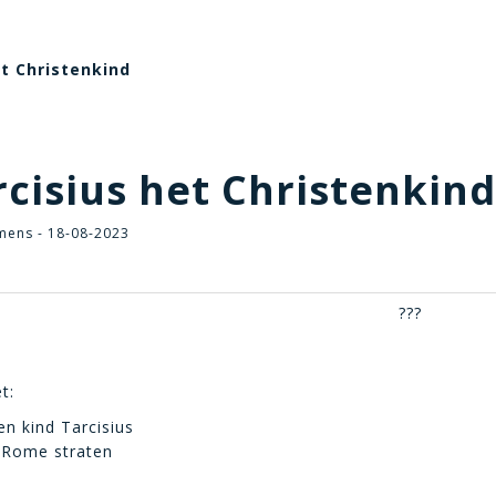
et Christenkind
cisius het Christenkind
mens - 18-08-2023
???
t:
en kind Tarcisius
n Rome straten