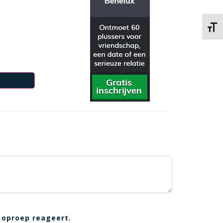
Kies 
 oproep reageert.