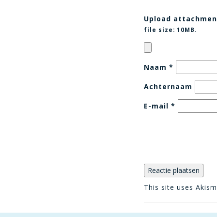
Upload attachmen
file size:
10MB.
Naam
*
Achternaam
E-mail
*
This site uses Akis