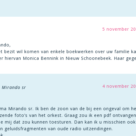
5 november 20
ando,
het bezit wil komen van enkele boekwerken over uw familie 
ter hiervan Monica Bennink in Nieuw Schoonebeek. Haar gege
4 november 20
 Mirando sr
ma Mirando sr. Ik ben de zoon van de bij een ongeval om h
izende foto’s van het orkest. Graag zou ik een pdf ontvange
ie mij dat zou kunnen toesturen. Dan kan ik u misschien ook 
 en geluidsfragmenten van oude radio uitzendingen.
k.