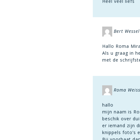
Heel veel liefs
Bert Wessel
Hallo Roma Mir
Als u graag in 
met de schrijfs
Roma Weiss
hallo
mijn naam is Ro
beschik over du
er iemand zijn d
knippels foto’s
Bij voorbaat dan