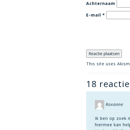
Achternaam
E-mail
*
This site uses Akis
18 reactie
Roxanne
Ik ben op zoek 
hiermee kan hel