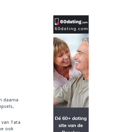
an daarna
ipsels,
 van Tata
me ook