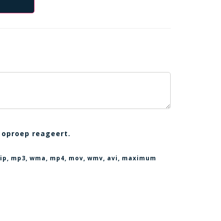
 oproep reageert.
, zip, mp3, wma, mp4, mov, wmv, avi
, maximum