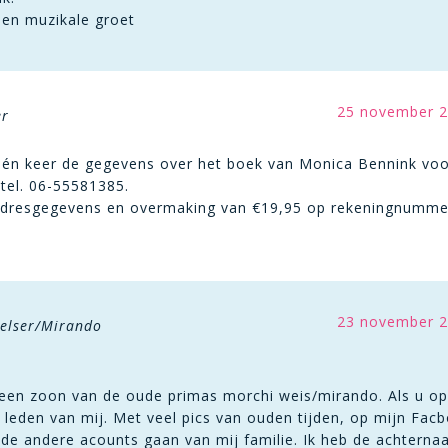
 en muzikale groet
25 november 2
er
één keer de gegevens over het boek van Monica Bennink voor 
 tel. 06-55581385.
dresgegevens en overmaking van €19,95 op rekeningnummer 
23 november 2
Melser/Mirando
n een zoon van de oude primas morchi weis/mirando. Als u op
 leden van mij. Met veel pics van ouden tijden, op mijn Fac
 de andere acounts gaan van mij familie. Ik heb de achtern