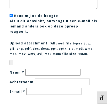
Houd mij op de hoogte
Als u dit aanvinkt, ontvangt u een e-mail als
iemand anders ook op deze oproep
reageert.
Upload attachment
(Allowed file types:
jpg,
gif, png, pdf, doc, docx, ppt, pptx, zip, mp3, wma,
mp4, mov, wmv, avi
, maximum file size:
10MB.
Naam
*
Achternaam
E-mail
*
Kies 